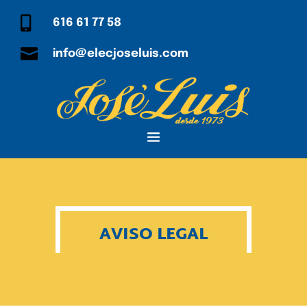

616 61 77 58

info@elecjoseluis.com
AVISO LEGAL