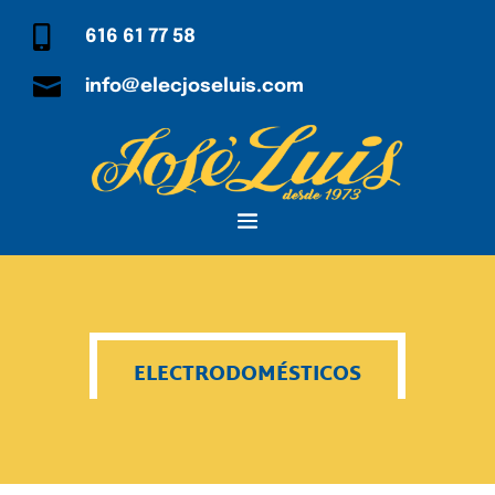

616 61 77 58

info@elecjoseluis.com
ELECTRODOMÉSTICOS